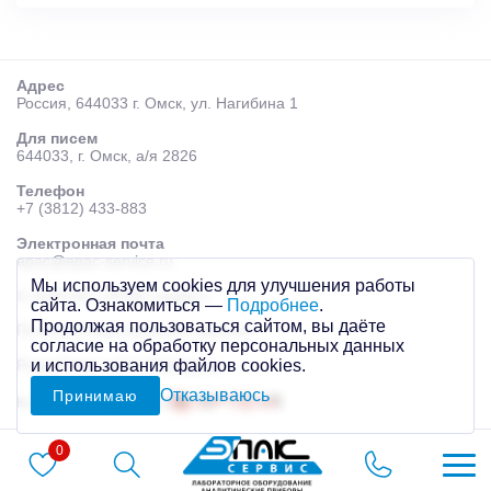
Адрес
Россия, 644033 г. Омск, ул. Нагибина 1
Для писем
644033, г. Омск, а/я 2826
Телефон
+7 (3812) 433-883
Электронная почта
epac@epac-service.ru
Мы используем cookies для улучшения работы
© 2026 AО «ЭПАК-сервис»
сайта. Ознакомиться —
Подробнее
.
Продолжая пользоваться сайтом, вы даёте
Политика персональных данных
согласие на обработку персональных данных
и использования файлов cookies.
Разработка сайта
Mahogany
Отказываюсь
Принимаю
Контекстная реклама
0