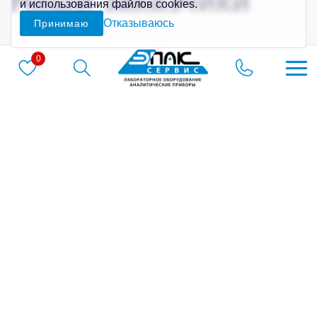
Наши заказчики
и использования файлов cookies.
Отказываюсь
Принимаю
0