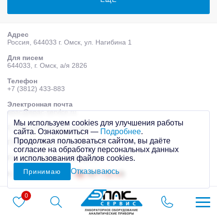
Адрес
Россия, 644033 г. Омск, ул. Нагибина 1
Для писем
644033, г. Омск, а/я 2826
Телефон
+7 (3812) 433-883
Электронная почта
epac@epac-service.ru
Мы используем cookies для улучшения работы
© 2026 AО «ЭПАК-сервис»
сайта. Ознакомиться —
Подробнее
.
Продолжая пользоваться сайтом, вы даёте
Политика персональных данных
согласие на обработку персональных данных
Разработка сайта
Mahogany
и использования файлов cookies.
Отказываюсь
Принимаю
Контекстная реклама
0