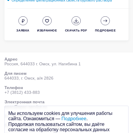
Определение фильтрационных свойств бурового раствора
ЗАЯВКА
ИЗБРАННОЕ
СКАЧАТЬ PDF
ПОДРОБНЕЕ
Адрес
Россия, 644033 г. Омск, ул. Нагибина 1
Для писем
644033, г. Омск, а/я 2826
Телефон
+7 (3812) 433-883
Электронная почта
epac@epac-service.ru
Мы используем cookies для улучшения работы
© 2026 AО «ЭПАК-сервис»
сайта. Ознакомиться —
Подробнее
.
Продолжая пользоваться сайтом, вы даёте
Политика персональных данных
согласие на обработку персональных данных