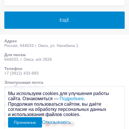
ЕЩЁ
Адрес
Россия, 644033 г. Омск, ул. Нагибина 1
Для писем
644033, г. Омск, а/я 2826
Телефон
+7 (3812) 433-883
Электронная почта
epac@epac-service.ru
Мы используем cookies для улучшения работы
© 2026 AО «ЭПАК-сервис»
сайта. Ознакомиться —
Подробнее
.
Продолжая пользоваться сайтом, вы даёте
Политика персональных данных
согласие на обработку персональных данных
Разработка сайта
Mahogany
и использования файлов cookies.
Отказываюсь
Принимаю
Контекстная реклама