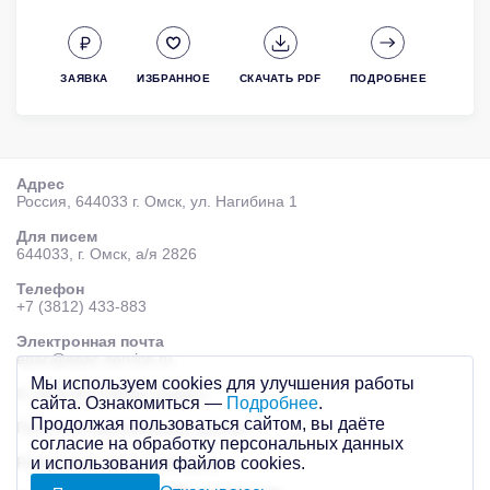
ЗАЯВКА
ИЗБРАННОЕ
СКАЧАТЬ PDF
ПОДРОБНЕЕ
Адрес
Россия, 644033 г. Омск, ул. Нагибина 1
Для писем
644033, г. Омск, а/я 2826
Телефон
+7 (3812) 433-883
Электронная почта
epac@epac-service.ru
Мы используем cookies для улучшения работы
© 2026 AО «ЭПАК-сервис»
сайта. Ознакомиться —
Подробнее
.
Продолжая пользоваться сайтом, вы даёте
Политика персональных данных
согласие на обработку персональных данных
Разработка сайта
Mahogany
и использования файлов cookies.