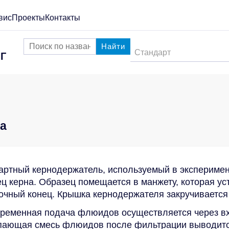
вис
Проекты
Контакты
Найти
Стандарт
Г
ра
артный кернодержатель, используемый в экспериме
ц керна. Образец помещается в манжету, которая у
зочный конец. Крышка кернодержателя закручиваетс
ременная подача флюидов осуществляется через в
пающая смесь флюидов после фильтрации выводится