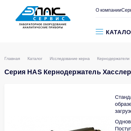
О компании
Сер
КАТАЛО
Главная
Каталог
Исследование керна
Кернодержатели
Серия HAS Кернодержатель Хассле
Станд
образе
загру
Однов
Посту