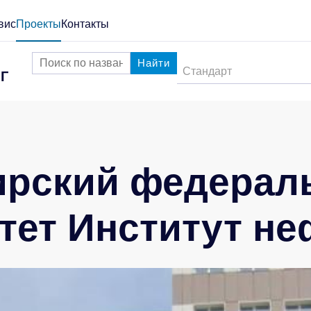
вис
Проекты
Контакты
Найти
Стандарт
Г
ирский федерал
тет Институт неф