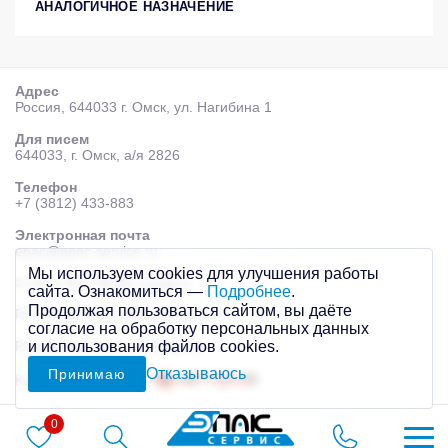
АНАЛОГИЧНОЕ НАЗНАЧЕНИЕ
Адрес
Россия, 644033 г. Омск, ул. Нагибина 1
Для писем
644033, г. Омск, а/я 2826
Телефон
+7 (3812) 433-883
Электронная почта
epac@epac-service.ru
Мы используем cookies для улучшения работы
© 2026 AО «ЭПАК-сервис»
сайта. Ознакомиться —
Подробнее
.
Продолжая пользоваться сайтом, вы даёте
Политика персональных данных
согласие на обработку персональных данных
и использования файлов cookies.
Разработка сайта
Mahogany
Отказываюсь
Принимаю
Контекстная реклама
0